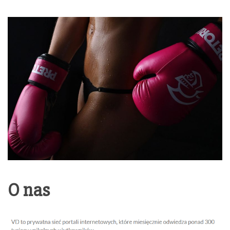
POŚWIĘCON
TEMATYCE
TRENINGÓW,
ODŻYWEK I
SUPLEMENTÓ
O nas