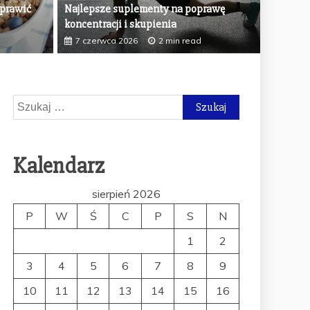
oprawić
Najlepsze suplementy na poprawę
odchudzanie i wydolność?
Glutam
koncentracji i skupienia
7 sier
7 czerwca 2026
2 min read
Szukaj:
Kalendarz
sierpień 2026
P
W
Ś
C
P
S
N
1
2
3
4
5
6
7
8
9
10
11
12
13
14
15
16