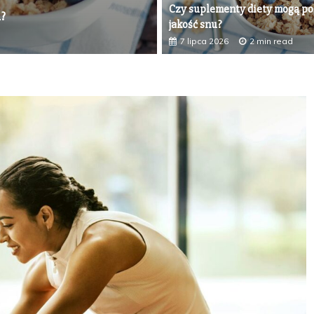
Czy suplementy diety mogą p
i skupienia
L-karnityna – jak wspiera 
jakość snu?
7 maja 2026
2 min read
7 lipca 2026
2 min read