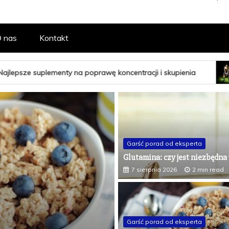
RTAL POŚWIĘCO
 nas
Kontakt
, ODŻYWEK I 
oprawę koncentracji i skupienia
L-karnityna – jak ws
Garść porad od eksperta
Glutamina: czy jest niezbędna
7 sierpnia 2026
2 min read
Garść porad od eksperta
Garść porad od eksperta