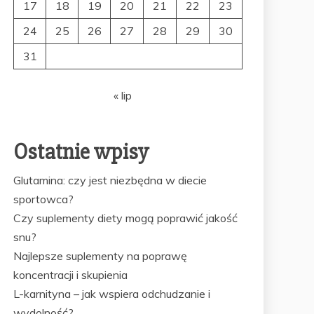
17
18
19
20
21
22
23
24
25
26
27
28
29
30
31
« lip
Ostatnie wpisy
Glutamina: czy jest niezbędna w diecie
sportowca?
Czy suplementy diety mogą poprawić jakość
snu?
Najlepsze suplementy na poprawę
koncentracji i skupienia
L-karnityna – jak wspiera odchudzanie i
wydolność?