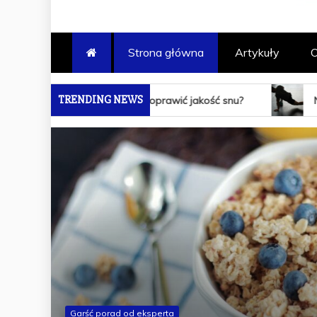
ABAK – PO
Strona główna
Artykuły
O
TRENINGÓW
TRENDING NEWS
ogą poprawić jakość snu?
Najlepsze suplementy na p
Garść porad od eksperta