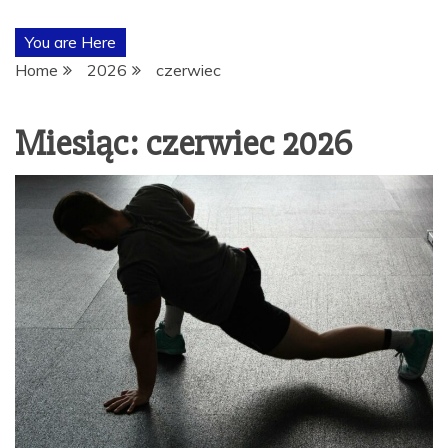
POŚWIĘCON
You are Here
TEMATYCE
Home
2026
czerwiec
TRENINGÓW,
Miesiąc:
czerwiec 2026
ODŻYWEK I
SUPLEMENTÓ