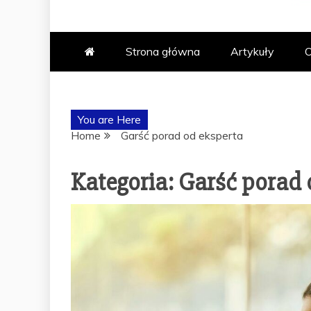
ABAK – PO
Strona główna
Artykuły
O
TRENINGÓW
You are Here
Home
Garść porad od eksperta
Kategoria:
Garść porad 