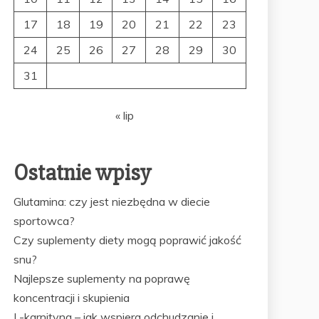
17
18
19
20
21
22
23
24
25
26
27
28
29
30
31
« lip
Ostatnie wpisy
Glutamina: czy jest niezbędna w diecie
sportowca?
Czy suplementy diety mogą poprawić jakość
snu?
Najlepsze suplementy na poprawę
koncentracji i skupienia
L-karnityna – jak wspiera odchudzanie i