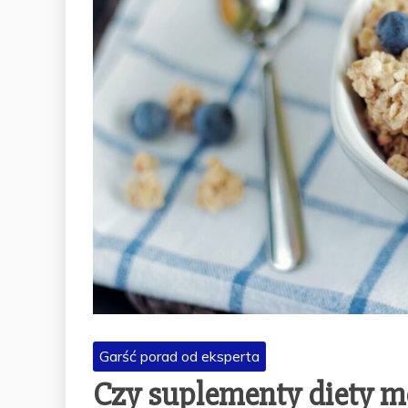
Garść porad od eksperta
Czy suplementy diety m