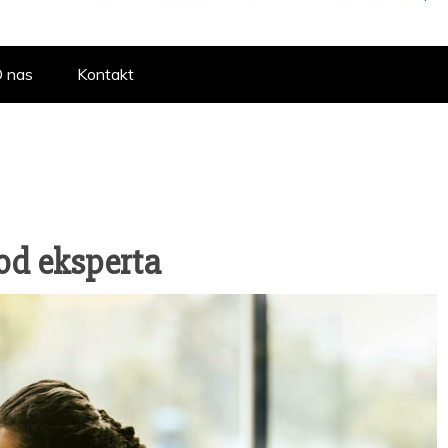
RTAL POŚWIĘCO
 nas
Kontakt
, ODŻYWEK I 
od eksperta