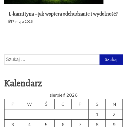
L-karnityna – jak wspiera odchudzanie i wydolność?
7 maja 2026
Szukaj:
Kalendarz
sierpień 2026
P
W
Ś
C
P
S
N
1
2
3
4
5
6
7
8
9