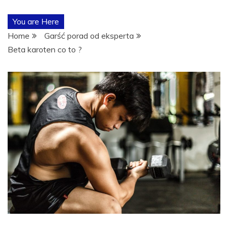
POŚWIĘCON
You are Here
TEMATYCE
Home
Garść porad od eksperta
Beta karoten co to ?
TRENINGÓW,
ODŻYWEK I
SUPLEMENTÓ