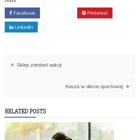
SHARE
Facebook
Twitter
Pinterest
Linkedin
Nawigacja
Sklep zamiast aukcji
wpisu
Kasza w diecie sportowej
RELATED POSTS