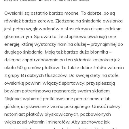
Owsianki są ostatnio bardzo modne. To dobrze, bo są
również bardzo zdrowe. Zjedzona na śniadanie owsianka
jest pełna węglowodanów o stosunkowo niskim indeksie
glikemicznym. Sprawia to, że stopniowo uwalniają one
energię, której wystarczy nam na dłużej – przynajmniej do
drugiego śniadania. Mają też bardzo dużo błonnika –
dzienne zapotrzebowanie na ten składnik zaspokaja już
około 50 gramów płatków. To także dobre źródło witamin
z grupy B i dobrych tłuszczów. Do swojej diety na stałe
owsiankę powinni włączyć sportowcy: przyspieszają
bowiem potreningową regenerację swoim składem.
Najlepiej wybierać płatki owsiane pełnoziarniste lub
górskie, uzyskiwane z ziarna pokrojonego. Unikać należy
natomiast płatków błyskawicznych, pozbawionych
większości witamin i minerałów. Aby zachować jak