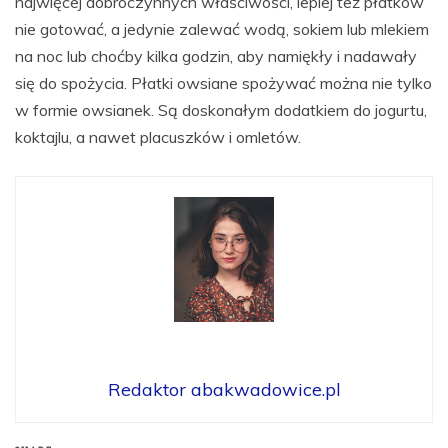
najwięcej dobroczynnych właściwości, lepiej też płatków
nie gotować, a jedynie zalewać wodą, sokiem lub mlekiem
na noc lub choćby kilka godzin, aby namiękły i nadawały
się do spożycia. Płatki owsiane spożywać można nie tylko
w formie owsianek. Są doskonałym dodatkiem do jogurtu,
koktajlu, a nawet placuszków i omletów.
Redaktor abakwadowice.pl