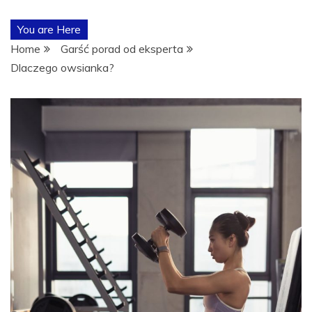
POŚWIĘCON
You are Here
TEMATYCE
Home
Garść porad od eksperta
Dlaczego owsianka?
TRENINGÓW,
ODŻYWEK I
SUPLEMENTÓ