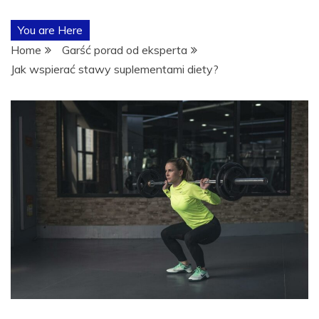
POŚWIĘCON
You are Here
TEMATYCE
Home
Garść porad od eksperta
Jak wspierać stawy suplementami diety?
TRENINGÓW,
ODŻYWEK I
SUPLEMENTÓ