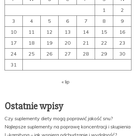
1
2
3
4
5
6
7
8
9
10
11
12
13
14
15
16
17
18
19
20
21
22
23
24
25
26
27
28
29
30
31
« lip
Ostatnie wpisy
Czy suplementy diety mogą poprawić jakość snu?
Najlepsze suplementy na poprawę koncentracji i skupienia
L-karnityna – jak wspiera odchudzanie i wydolność?