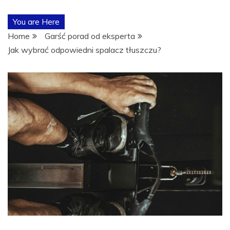
POŚWIĘCON
You are Here
TEMATYCE
Home
Garść porad od eksperta
Jak wybrać odpowiedni spalacz tłuszczu?
TRENINGÓW,
ODŻYWEK I
SUPLEMENTÓ