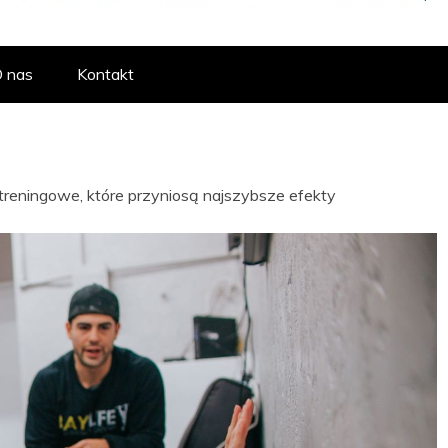
RTAL POŚWIĘCO
 nas
Kontakt
, ODŻYWEK I 
reningowe, które przyniosą najszybsze efekty