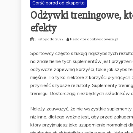
Garść porad od eksperta
Odżywki treningowe, kt
efekty
3 listopada 2022
Redaktor abakwadowice.pl
Sportowcy często szukają najszybszych rezul
na znalezienie tych suplementów jest przyjrzenie
odżywcze zapewnią korzyści, takie jak szybsze 
mięśnie. To tylko niektóre z korzyści płynący
przynieść szybsze rezultaty. Suplementy trenin
treningu. Dostarczają niezbędnych składników o
Należy zauważyć, że nie wszystkie suplementy s
niż inne, dlatego ważne jest, aby przed zakupe
który przyjmujesz jako uzupełnienie normalnej d
niezbędnych składników odżywczych, których o