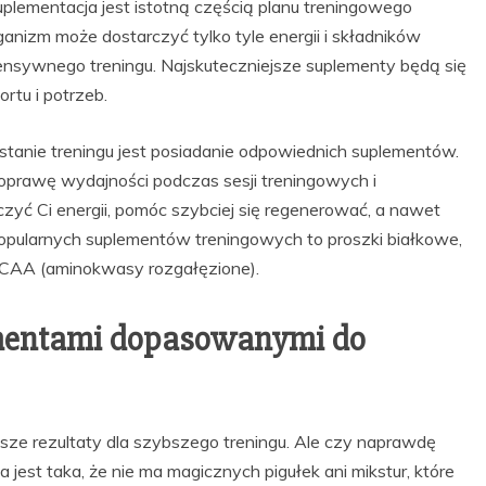
plementacja jest istotną częścią planu treningowego
anizm może dostarczyć tylko tyle energii i składników
sywnego treningu. Najskuteczniejsze suplementy będą się
rtu i potrzeb.
nie treningu jest posiadanie odpowiednich suplementów.
oprawę wydajności podczas sesji treningowych i
yć Ci energii, pomóc szybciej się regenerować, a nawet
popularnych suplementów treningowych to proszki białkowe,
 BCAA (aminokwasy rozgałęzione).
ementami dopasowanymi do
epsze rezultaty dla szybszego treningu. Ale czy naprawdę
a jest taka, że nie ma magicznych pigułek ani mikstur, które