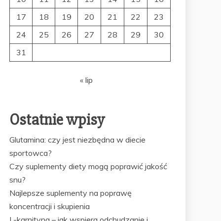
17
18
19
20
21
22
23
24
25
26
27
28
29
30
31
« lip
Ostatnie wpisy
Glutamina: czy jest niezbędna w diecie
sportowca?
Czy suplementy diety mogą poprawić jakość
snu?
Najlepsze suplementy na poprawę
koncentracji i skupienia
L-karnityna – jak wspiera odchudzanie i