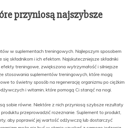
óre przyniosą najszybsze
tatów w suplementach treningowych. Najlepszym sposobem
 się składnikom i ich efektom. Najskuteczniejsze składniki
efekty treningowe, zwiększona wytrzymałość i silniejsze
ch ze stosowania suplementów treningowych, które mogą
gowe to świetny sposób na regenerację organizmu po ciężkim
dżywczych i witamin, które pomogą Ci stanąć na nogi.
ą sobie równe. Niektóre z nich przyniosą szybsze rezultaty
m produktu przeprowadzić rozeznanie. Suplement to produkt,
iety, aby poprawić jej wartość odżywczą lub dostarczyć
rganizm może nie być w stanie uzyskać z samego jedzenia.