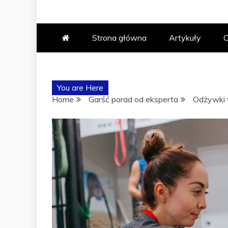
ABAK – PO
Strona główna
Artykuły
O
TRENINGÓW
You are Here
Home
Garść porad od eksperta
Odżywki t