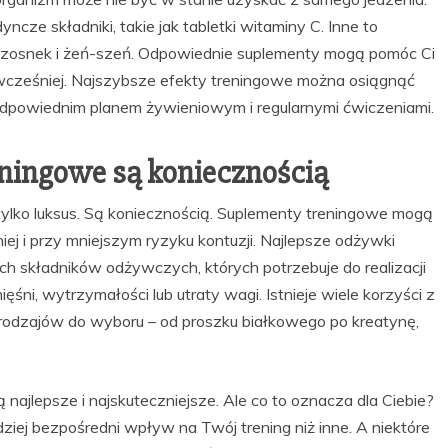
cze składniki, takie jak tabletki witaminy C. Inne to
jak czosnek i żeń-szeń. Odpowiednie suplementy mogą pomóc Ci
k wcześniej. Najszybsze efekty treningowe można osiągnąć
dpowiednim planem żywieniowym i regularnymi ćwiczeniami.
eningowe są koniecznością
ylko luksus. Są koniecznością. Suplementy treningowe mogą
j i przy mniejszym ryzyku kontuzji. Najlepsze odżywki
 składników odżywczych, których potrzebuje do realizacji
śni, wytrzymałości lub utraty wagi. Istnieje wiele korzyści z
 rodzajów do wyboru – od proszku białkowego po kreatynę,
ą najlepsze i najskuteczniejsze. Ale co to oznacza dla Ciebie?
dziej bezpośredni wpływ na Twój trening niż inne. A niektóre