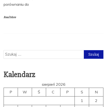
porównaniu do
Read More
Szukaj:
Kalendarz
sierpień 2026
P
W
Ś
C
P
S
N
1
2