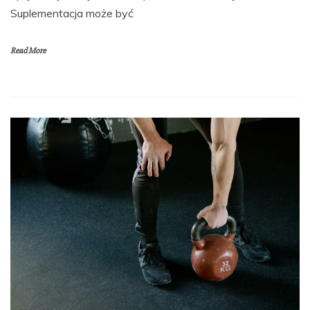
Suplementacja może być
Read More