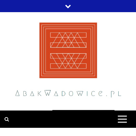
Skip
to
content
ABAK – PORTA