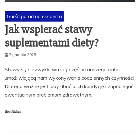
Garść porad od eksperta
Jak wspierać stawy
suplementami diety?
7 grudnia 2025
Stawy są niezwykle ważną częścią naszego ciała,
umożliwiającą nam wykonywanie codziennych czynności.
Dlatego ważne jest, aby dbać o ich kondycję i zapobiegać
ewentualnym problemom zdrowotnym.
Read More