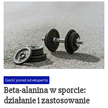
Garść porad od eksperta
Beta-alanina w sporcie:
działanie i zastosowanie