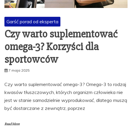
Garść porad od eksperta
Czy warto suplementować
omega-3? Korzyści dla
sportowców
7 maja 2025
Czy warto suplementować omega-3? Omega-3 to rodzaj
kwasów tłuszczowych, których organizm człowieka nie
jest w stanie samodzielnie wyprodukować, dlatego muszą
być dostarczane z zewnątrz, poprzez
Read More