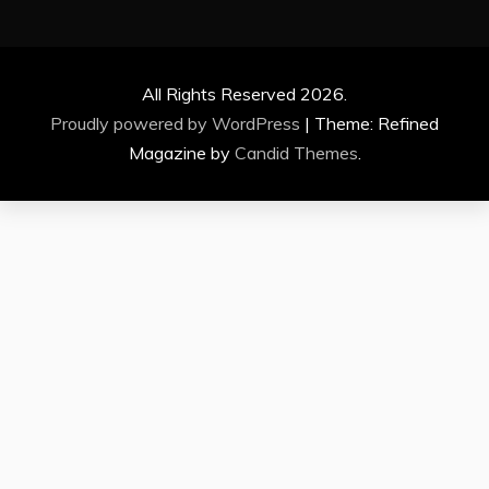
All Rights Reserved 2026.
Proudly powered by WordPress
|
Theme: Refined
Magazine by
Candid Themes
.