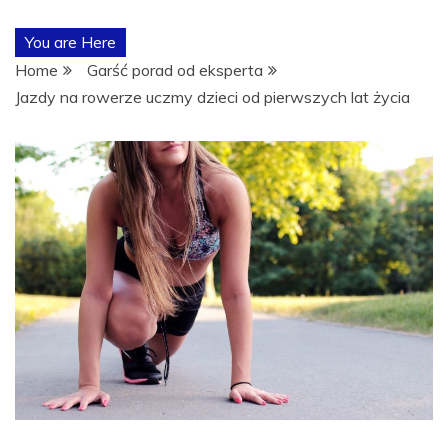
POŚWIĘCON
You are Here
TEMATYCE
Home
Garść porad od eksperta
Jazdy na rowerze uczmy dzieci od pierwszych lat życia
TRENINGÓW,
ODŻYWEK I
SUPLEMENTÓ