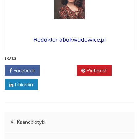
Redaktor abakwadowice.pl
SHARE
Facebook
Twitter
Pinterest
Linkedin
Nawigacja
Ksenobiotyki
wpisu