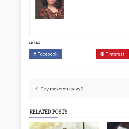
SHARE
Facebook
Twitter
Pinterest
Nawigacja
Czy makaron tuczy?
wpisu
RELATED POSTS