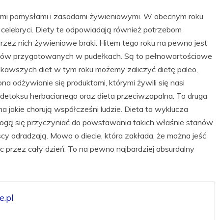
ymi pomysłami i zasadami żywieniowymi. W obecnym roku
e celebryci. Diety te odpowiadają również potrzebom
rzez nich żywieniowe braki. Hitem tego roku na pewno jest
iłków przygotowanych w pudełkach. Są to pełnowartościowe
ekawszych diet w tym roku możemy zaliczyć dietę paleo,
 ona odżywianie się produktami, którymi żywili się nasi
i detoksu herbacianego oraz dieta przeciwzapalna. Ta druga
a jakie chorują współcześni ludzie. Dieta ta wyklucza
 mogą się przyczyniać do powstawania takich właśnie stanów
scy odradzają. Mowa o diecie, która zakłada, że można jeść
c przez cały dzień. To na pewno najbardziej absurdalny
.pl