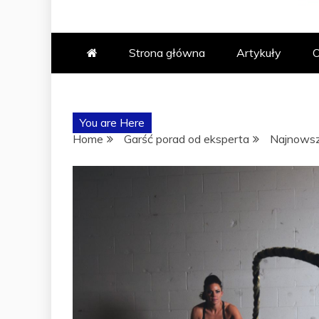
ABAK – PO
Strona główna
Artykuły
O
TRENINGÓW
You are Here
Home
Garść porad od eksperta
Najnowsz