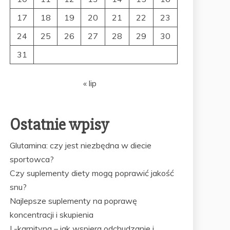
17
18
19
20
21
22
23
24
25
26
27
28
29
30
31
« lip
Ostatnie wpisy
Glutamina: czy jest niezbędna w diecie
sportowca?
Czy suplementy diety mogą poprawić jakość
snu?
Najlepsze suplementy na poprawę
koncentracji i skupienia
L-karnityna – jak wspiera odchudzanie i