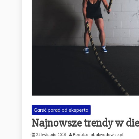
Garść porad od eksperta
Najnowsze trendy w die
21 kwietnia 2019
Redaktor abakwadowice.pl