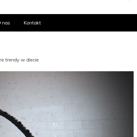
RTAL POŚWIĘCO
 nas
Kontakt
, ODŻYWEK I 
e trendy w diecie