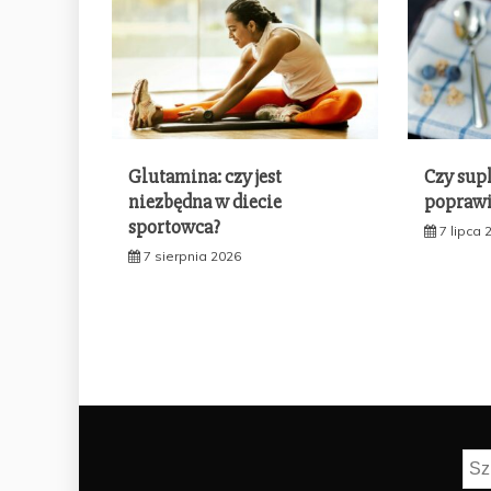
Glutamina: czy jest
Czy sup
niezbędna w diecie
poprawi
sportowca?
7 lipca 
7 sierpnia 2026
Szu